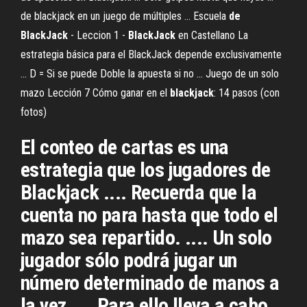
de blackjack en un juego de múltiples ... Escuela
de
BlackJack
- Leccion 1 -
BlackJack
en Castellano La
estrategia básica para el BlackJack depende exclusivamente
... D = Si se puede Doble la apuesta si no ... Juego de un solo
mazo Lección 7 Cómo ganar en el
blackjack
: 14 pasos (con
fotos)
El conteo de cartas es una
estrategia que los jugadores de
Blackjack .... Recuerda que la
cuenta no para hasta que todo el
mazo sea repartido. .... Un solo
jugador sólo podrá jugar un
número determinado de manos a
la vez, ... Para ello lleva a cabo