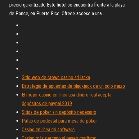
precio garantizado Este hotel se encuentra frente a la playa
de Ponce, en Puerto Rico. Ofrece acceso a una ...
Sitio web de crown casino sri lanka
Estrategia de apuestas de blackjack de un solo mazo
El mejor casino en línea usa dinero real acepta
depósitos de paypal 2019
Sitios de poker sin depósito necesario
Patas de pedestal para mesa de póker
Casino en línea mi software
Casino más cercano al paseo marítimo