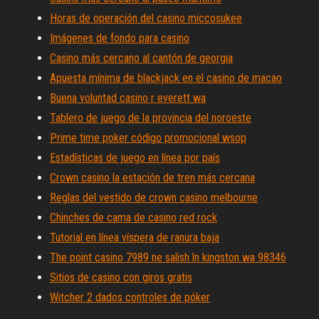
Horas de operación del casino miccosukee
Imágenes de fondo para casino
Casino más cercano al cantón de georgia
Apuesta mínima de blackjack en el casino de macao
Buena voluntad casino r everett wa
Tablero de juego de la provincia del noroeste
Prime time poker código promocional wsop
Estadísticas de juego en línea por país
Crown casino la estación de tren más cercana
Reglas del vestido de crown casino melbourne
Chinches de cama de casino red rock
Tutorial en línea víspera de ranura baja
The point casino 7989 ne salish ln kingston wa 98346
Sitios de casino con giros gratis
Witcher 2 dados controles de póker