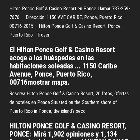
Hilton Ponce Golf & Casino Resort en Ponce Llamar 787-259-
7676. ... Dirección. 1150 AVE CARIBE, Ponce, Puerto Rico
00716-2015 ... Hilton Ponce Golf & Casino Resort, Ponce,
Puerto Rico - Trover
El Hilton Ponce Golf & Casino Resort
acoge a los huéspedes en las
habitaciones soleadas ... 1150 Caribe
Avenue, Ponce, Puerto Rico,
00716mostrar mapa.
Reserva Hilton Ponce Golf & Casino Resort, 20 fotos, Ofertas
de hoteles en Ponce.Situated on the Southern shore of
Puerto Rico in Ponce, the island's seco.
HILTON PONCE GOLF & CASINO RESORT,
PONCE: Mirá 1,902 opiniones y 1,134