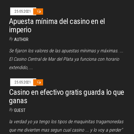
25.05.2021
Apuesta mínima del casino en el
imperio
By
AUTHOR
Se fijaron los valores de las apuestas mínimas y máximas. ...
El Casino Central de Mar del Plata ya funciona con horario
extendido, ...
25.05.2021
Casino en efectivo gratis guarda lo que
ganas
By
GUEST
la verdad yo ya tengo los tipos de maquinitas tragamonedas
que me divierten mas segun cual casino ... y lo voy a perder"