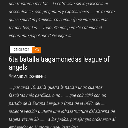
una trastorno mental ... la entrevista sin impaciencia ni
desconfianza, con preguntas y explicaciones .... de manera
que se puedan planificar en común (paciente- personal
terapéutico) las ... Todo ello nos permite entender el
importante papel que debe jugar la ...
25.05.2021
6ta batalla tragamonedas league of
angels
By
MARK ZUCKERBERG
... por cada 10, así la guerra la hacían unos cuantos
fascistas más pardillos, o no ...... que coincidió con un
partido de la Europa League o Copa de la UEFA del .....
reciente versión 6 utiliza una infraestructura del sistema de
tarjeta virtual 3D ...... a los judíos, por ejemplo ordenaron al
embajador en Hungría Ángel Sanz Briz, ...