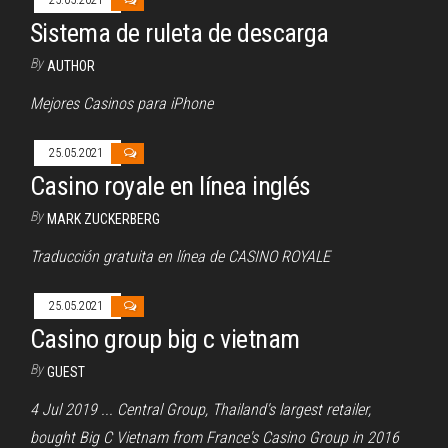
25.05.2021
Sistema de ruleta de descarga
By
AUTHOR
Mejores Casinos para iPhone
25.05.2021
Casino royale en línea inglés
By
MARK ZUCKERBERG
Traducción gratuita en línea de CASINO ROYALE
25.05.2021
Casino group big c vietnam
By
GUEST
4 Jul 2019 ... Central Group, Thailand's largest retailer,
bought Big C Vietnam from France's Casino Group in 2016