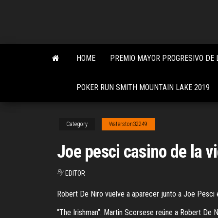
Skip
to
the
content
HOME
PREMIO MAYOR PROGRESIVO DE 
POKER RUN SMITH MOUNTAIN LAKE 2019
Category
Waterston32249
Joe pesci casino de la vi
By
EDITOR
Robert De Niro vuelve a aparecer junto a Joe Pesci en
“The Irishman”: Martin Scorsese reúne a Robert De Nir