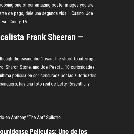
choosing one of our amazing poster images you are
arte de pago, dele una segunda vida ... Casino: Joe
ese: Cine y TV.
dicalista Frank Sheeran —
though the casino didn't want the shoot to interrupt
Niro, Sharon Stone, and Joe Pesci ... 10 curiosidades
última película en ser censurada por las autoridades
banquero, hay una foto real de Lefty Rosenthal y
o en Anthony "The Ant" Spilotro, ...
dounidense Películas: Uno de los